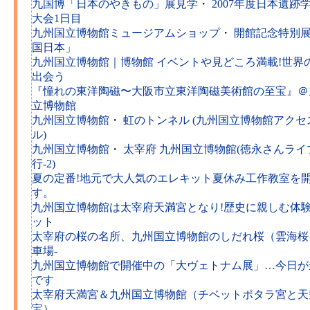
九国博「日本のやきもの」展見学
・
2007年度日本遺跡
大会1日目
九州国立博物館ミュージアムショップ
・
開館記念特別
国日本」
九州国立博物館｜博物館 イベントや見どころ満載!世界
出会う
『憧れの東洋陶磁〜大阪市立東洋陶磁美術館の至宝』＠
立博物館
九州国立博物館
・
虹のトンネル (九州国立博物館アクセ
ル)
九州国立博物館
・
太宰府 九州国立博物館(徳永さんライ
行-2)
夏の定番!地元で大人気のエレキット夏休み工作教室を
す。
九州国立博物館は太宰府天満宮となり!歴史に親しむ体
ット
太宰府の桜の名所、九州国立博物館のしだれ桜（雲海桜
車場-
九州国立博物館で開催中の「大ヴェトナム展」…今日が
です
太宰府天満宮＆九州国立博物館（チベットポタラ宮と天
宝）