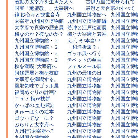
激動の太宰府を生きた人々
古伊万里に魅せられて
国宝「薫聖教」、太宰府へ
最澄と天台宗のすべて
鐘 妙心寺と観世音寺
九州国立博物館へ
九州国立博
太宰府九州国立博物館
九州国立博物館編
九州国立博
大宰府で真宗の歴史展
若冲と江戸絵画展
九州国立博
梅なのか？桜なのか？
梅と大宰府と若冲
九州国立博
九州国立博物館
・
2
え!うそ!本当!？
九州国立博
九州国立博物館
・
2
「和洋折衷？」
九州国立博
九州国立博物館
・
2
ゴッホ展へ行く
九州国立博
九州国立博物館
・
2
チベットの至宝
九州国立博
秋を満喫! 大宰府へ
フェルメール展
九州国立博
阿修羅展と梅ケ枝餅
九州の最後の日
九州国立博
太宰府を満喫する。
九州国立博物館
九州国立博
風邪気味でゴッホ展
九州国立博物館
九州国立博
福岡めぐりの計画?
九州国立博物館
九州国立博
Ｔｈｅ 梅が枝餅
九州国立博物館
九州国立博
かっぱの歴史探訪
九州国立博物館
九州国立博
きゅーはくの絵本
九州国立博物館
九州国立博
ゴウってなーに？
九州国立博物館
九州国立博
ぶらりと太宰府へ
九州国立博物館
九州国立博
九州行?太宰府へ?
九州国立博物館
九州国立博
九州国立博物館。
九州国立博物館
九州国立博