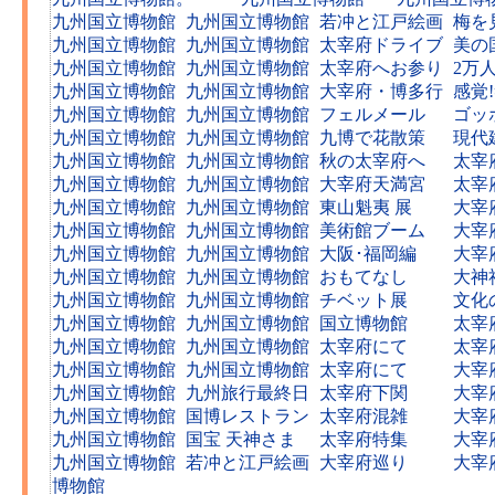
九州国立博物館
九州国立博物館
若冲と江戸絵画
梅を
九州国立博物館
九州国立博物館
太宰府ドライブ
美の
九州国立博物館
九州国立博物館
太宰府へお参り
2万
九州国立博物館
九州国立博物館
大宰府・博多行
感覚
九州国立博物館
九州国立博物館
フェルメール
ゴッ
九州国立博物館
九州国立博物館
九博で花散策
現代
九州国立博物館
九州国立博物館
秋の太宰府へ
太宰
九州国立博物館
九州国立博物館
大宰府天満宮
太宰
九州国立博物館
九州国立博物館
東山魁夷 展
大宰
九州国立博物館
九州国立博物館
美術館ブーム
大宰
九州国立博物館
九州国立博物館
大阪･福岡編
大宰
九州国立博物館
九州国立博物館
おもてなし
大神
九州国立博物館
九州国立博物館
チベット展
文化
九州国立博物館
九州国立博物館
国立博物館
太宰
九州国立博物館
九州国立博物館
太宰府にて
太宰
九州国立博物館
九州国立博物館
太宰府にて
大宰
九州国立博物館
九州旅行最終日
太宰府下関
大宰
九州国立博物館
国博レストラン
太宰府混雑
大宰
九州国立博物館
国宝 天神さま
太宰府特集
大宰
九州国立博物館
若冲と江戸絵画
大宰府巡り
大宰
博物館