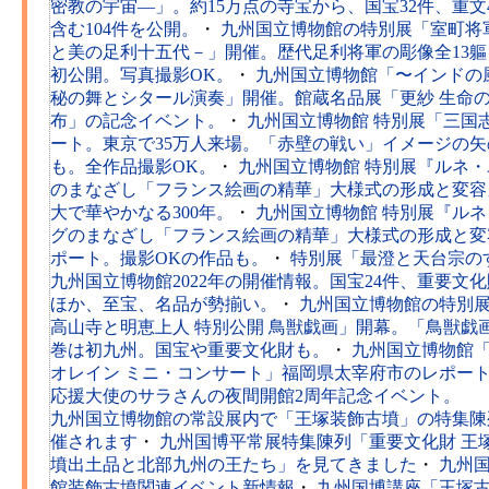
密教の宇宙―」。約15万点の寺宝から、国宝32件、重文
含む104件を公開。
・
九州国立博物館の特別展「室町将
と美の足利十五代－」開催。歴代足利将軍の彫像全13軀
初公開。写真撮影OK。
・
九州国立博物館「〜インドの
秘の舞とシタール演奏」開催。館蔵名品展「更紗 生命
布」の記念イベント。
・
九州国立博物館 特別展「三国
ート。東京で35万人来場。「赤壁の戦い」イメージの矢
も。全作品撮影OK。
・
九州国立博物館 特別展『ルネ・
のまなざし「フランス絵画の精華」大様式の形成と変容
大で華やかなる300年。
・
九州国立博物館 特別展『ル
グのまなざし「フランス絵画の精華」大様式の形成と変
ポート。撮影OKの作品も。
・
特別展「最澄と天台宗の
九州国立博物館2022年の開催情報。国宝24件、重要文化
ほか、至宝、名品が勢揃い。
・
九州国立博物館の特別
高山寺と明恵上人 特別公開 鳥獣戯画」開幕。「鳥獣戯
巻は初九州。国宝や重要文化財も。
・
九州国立博物館
オレイン ミニ・コンサート」福岡県太宰府市のレポー
応援大使のサラさんの夜間開館2周年記念イベント。
九州国立博物館の常設展内で「王塚装飾古墳」の特集陳
催されます
・
九州国博平常展特集陳列「重要文化財 王
墳出土品と北部九州の王たち」を見てきました
・
九州
館装飾古墳関連イベント新情報
・
九州国博講座「王塚