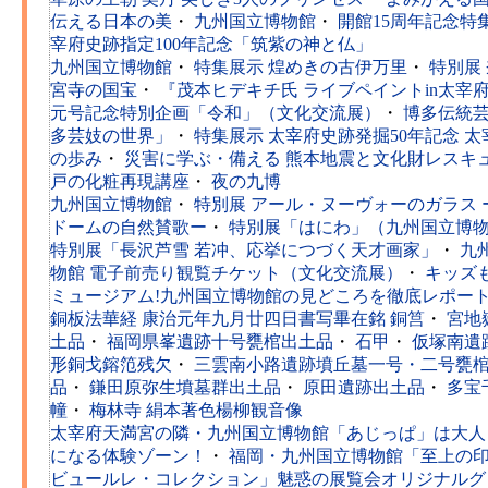
伝える日本の美
・
九州国立博物館
・
開館15周年記念特
宰府史跡指定100年記念「筑紫の神と仏」
九州国立博物館
・
特集展示 煌めきの古伊万里
・
特別展 
宮寺の国宝
・
『茂本ヒデキチ氏 ライブペイントin太宰
元号記念特別企画「令和」（文化交流展）
・
博多伝統
多芸妓の世界」
・
特集展示 太宰府史跡発掘50年記念 
の歩み
・
災害に学ぶ・備える 熊本地震と文化財レスキ
戸の化粧再現講座
・
夜の九博
九州国立博物館
・
特別展 アール・ヌーヴォーのガラス 
ドームの自然賛歌ー
・
特別展「はにわ」（九州国立博
特別展「長沢芦雪 若冲、応挙につづく天才画家」
・
九
物館 電子前売り観覧チケット（文化交流展）
・
キッズ
ミュージアム!九州国立博物館の見どころを徹底レポー
銅板法華経 康治元年九月廿四日書写畢在銘 銅筥
・
宮地
土品
・
福岡県峯遺跡十号甕棺出土品
・
石甲
・
仮塚南遺
形銅戈鎔笵残欠
・
三雲南小路遺跡墳丘墓一号・二号甕
品
・
鎌田原弥生墳墓群出土品
・
原田遺跡出土品
・
多宝
幢
・
梅林寺 絹本著色楊柳観音像
太宰府天満宮の隣・九州国立博物館「あじっぱ」は大人
になる体験ゾーン！
・
福岡・九州国立博物館「至上の
ビュールレ・コレクション」魅惑の展覧会オリジナルグ