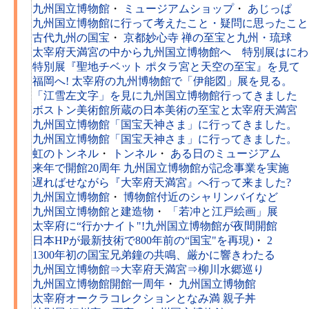
九州国立博物館
・
ミュージアムショップ
・
あじっぱ
九州国立博物館に行って考えたこと・疑問に思ったこと
古代九州の国宝
・
京都妙心寺 禅の至宝と九州・琉球
太宰府天満宮の中から九州国立博物館へ 特別展はにわ
特別展『聖地チベット ポタラ宮と天空の至宝』を見て
福岡へ! 太宰府の九州博物館で「伊能図」展を見る。
「江雪左文字」を見に九州国立博物館行ってきました
ボストン美術館所蔵の日本美術の至宝と太宰府天満宮
九州国立博物館「国宝天神さま」に行ってきました。
九州国立博物館「国宝天神さま」に行ってきました。
虹のトンネル
・
トンネル
・
ある日のミュージアム
来年で開館20周年 九州国立博物館が記念事業を実施
遅ればせながら『大宰府天満宮』へ行って来ました?
九州国立博物館
・
博物館付近のシャリンバイなど
九州国立博物館と建造物
・
「若冲と江戸絵画」展
太宰府に“行かナイト"!九州国立博物館が夜間開館
日本HPが最新技術で800年前の“国宝"を再現)
・
2
1300年初の国宝兄弟鐘の共鳴、厳かに響きわたる
九州国立博物館⇒大宰府天満宮⇒柳川水郷巡り
九州国立博物館開館一周年
・
九州国立博物館
太宰府オークラコレクションとなみ満 親子丼