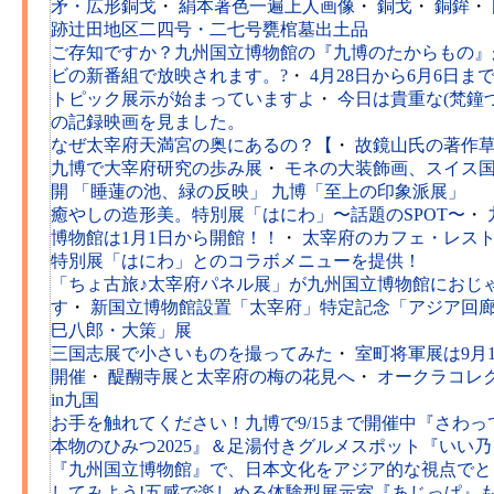
矛・広形銅戈
・
絹本著色一遍上人画像
・
銅戈
・
銅鉾
・
跡辻田地区二四号・二七号甕棺墓出土品
ご存知ですか？九州国立博物館の『九博のたからもの』
ビの新番組で放映されます。?
・
4月28日から6月6日ま
トピック展示が始まっていますよ
・
今日は貴重な(梵鐘
の記録映画を見ました。
なぜ太宰府天満宮の奥にあるの？【
・
故鏡山氏の著作
九博で大宰府研究の歩み展
・
モネの大装飾画、スイス
開 「睡蓮の池、緑の反映」 九博「至上の印象派展」
癒やしの造形美。特別展「はにわ」〜話題のSPOT〜
・
博物館は1月1日から開館！！
・
太宰府のカフェ・レス
特別展「はにわ」とのコラボメニューを提供！
「ちょ古旅♪太宰府パネル展」が九州国立博物館におじ
す
・
新国立博物館設置「太宰府」特定記念「アジア回
巳八郎・大策」展
三国志展で小さいものを撮ってみた
・
室町将軍展は9月
開催
・
醍醐寺展と太宰府の梅の花見へ
・
オークラコレ
in九国
お手を触れてください！九博で9/15まで開催中『さわっ
本物のひみつ2025』＆足湯付きグルメスポット『いい
『九州国立博物館』で、日本文化をアジア的な視点でと
してみよう!五感で楽しめる体験型展示室『あじっぱ』