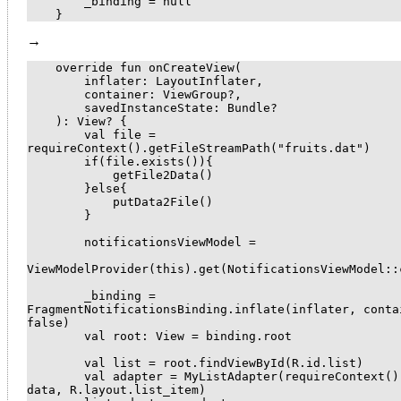
        _binding = null

→
    override fun onCreateView(

        inflater: LayoutInflater,

        container: ViewGroup?,

        savedInstanceState: Bundle?

    ): View? {

        val file = 
requireContext().getFileStreamPath("fruits.dat")

        if(file.exists()){

            getFile2Data()

        }else{

            putData2File()

        }

        notificationsViewModel =

ViewModelProvider(this).get(NotificationsViewModel::c
        _binding = 
FragmentNotificationsBinding.inflate(inflater, contai
false)

        val root: View = binding.root

        val list = root.findViewById
(R.id.list)

        val adapter = MyListAdapter(requireContext(), 
data, R.layout.list_item)
