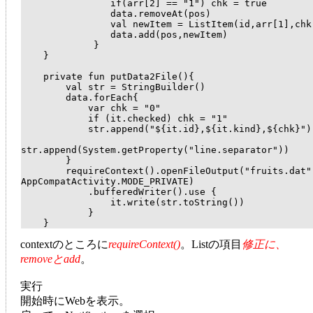
                if(arr[2] == "1") chk = true

                data.removeAt(pos)

                val newItem = ListItem(id,arr[1],chk)

                data.add(pos,newItem)

             }

    }

    private fun putData2File(){

        val str = StringBuilder()

        data.forEach{

            var chk = "0"

            if (it.checked) chk = "1"

            str.append("${it.id},${it.kind},${chk}")

str.append(System.getProperty("line.separator"))

        }

        requireContext().openFileOutput("fruits.dat", 
AppCompatActivity.MODE_PRIVATE)

            .bufferedWriter().use {

                it.write(str.toString())

            }

contextのところに
requireContext()
。Listの項目
修正に、
removeとadd
。
実行
開始時にWebを表示。