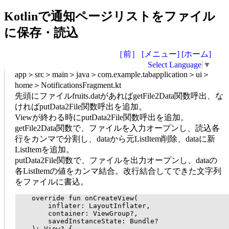
Kotlinで通知ページリストをファイル
に保存・読込
［前］
[メニュー]
[ホーム]
Select Language
▼
app＞src＞main＞java＞com.example.tabapplication＞ui＞
home＞NotificationsFragment.kt
先頭にファイルfruits.datがあればgetFile2Data関数呼出、な
ければputData2File関数呼出を追加。
Viewが終わる時にputData2File関数呼出を追加。
getFile2Data関数で、ファイルを入力オープンし、読込各
行をカンマで分割し、dataから元ListItem削除、dataに新
ListItemを追加。
putData2File関数で、ファイルを出力オープンし、dataの
各ListItemの値をカンマ結合。改行結合してできた文字列
をファイルに書込。
    override fun onCreateView(

        inflater: LayoutInflater,

        container: ViewGroup?,

        savedInstanceState: Bundle?

    ): View? {
