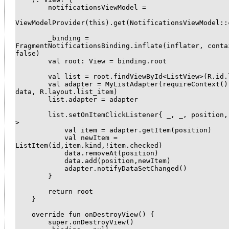
        notificationsViewModel =

ViewModelProvider(this).get(NotificationsViewModel::c
        _binding = 
FragmentNotificationsBinding.inflate(inflater, contai
false)

        val root: View = binding.root

        val list = root.findViewById<ListView>(R.id.list)

        val adapter = MyListAdapter(requireContext(), 
data, R.layout.list_item)

        list.adapter = adapter

        list.setOnItemClickListener{ _, _, position, id -
>

            val item = adapter.getItem(position)

            val newItem = 
ListItem(id,item.kind,!item.checked)

            data.removeAt(position)

            data.add(position,newItem)

            adapter.notifyDataSetChanged()

        }

        return root

    }

    override fun onDestroyView() {

        super.onDestroyView()
