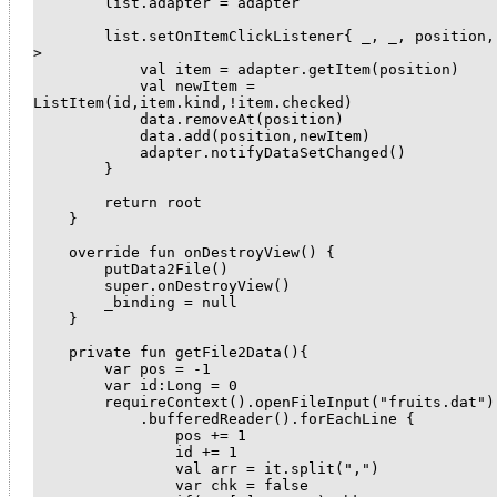
        list.adapter = adapter

        list.setOnItemClickListener{ _, _, position, id -
>

            val item = adapter.getItem(position)

            val newItem = 
ListItem(id,item.kind,!item.checked)

            data.removeAt(position)

            data.add(position,newItem)

            adapter.notifyDataSetChanged()

        }

        return root

    }

    override fun onDestroyView() {

        putData2File()

        super.onDestroyView()

        _binding = null

    }

    private fun getFile2Data(){

        var pos = -1

        var id:Long = 0

        requireContext().openFileInput("fruits.dat")

            .bufferedReader().forEachLine {

                pos += 1

                id += 1

                val arr = it.split(",")

                var chk = false
